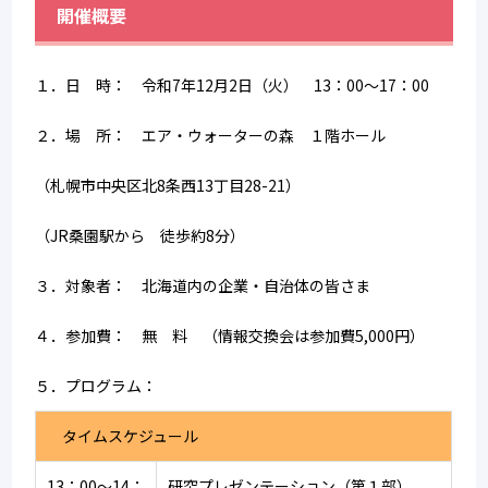
開催概要
１．日　時：　令和7年12月2日（火）　13：00～17：00
２．場　所：　エア・ウォーターの森　１階ホール
（札幌市中央区北8条西13丁目28-21）
（JR桑園駅から　徒歩約8分）
３．対象者：　北海道内の企業・自治体の皆さま
４．参加費：　無　料　（情報交換会は参加費5,000円）
５．プログラム：
　タイムスケジュール
13：00～14：
研究プレゼンテーション（第１部）