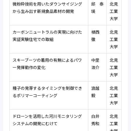
微粉砕技術を用いたダウンサイジング
邱　泰
北見
から生み出す新規食品素材の開発
瑛
工業
大学
カーボンニュートラルの実現に向けた
植西　
北見
実証実験住宅での取組
徹
工業
大学
スキーブーツの着用の有無によるパワ
中里　
北見
ー発揮動作の変化
浩介
工業
大学
種子の発芽するタイミングを制御でき
浪越　
北見
るポリマーコーティング
毅
工業
大学
ドローンを活用した河川モニタリング
白井　
北見
システムの開発にむけて
秀和
工業
大学