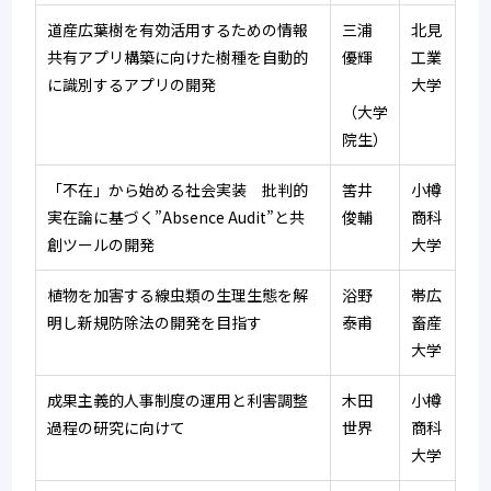
道産広葉樹を有効活用するための情報
三浦　
北見
共有アプリ構築に向けた樹種を自動的
優輝　
工業
に識別するアプリの開発
大学
（大学
院生）
「不在」から始める社会実装　批判的
筈井　
小樽
実在論に基づく”Absence Audit”と共
俊輔
商科
創ツールの開発
大学
植物を加害する線虫類の生理生態を解
浴野　
帯広
明し新規防除法の開発を目指す
泰甫
畜産
大学
成果主義的人事制度の運用と利害調整
木田　
小樽
過程の研究に向けて
世界
商科
大学