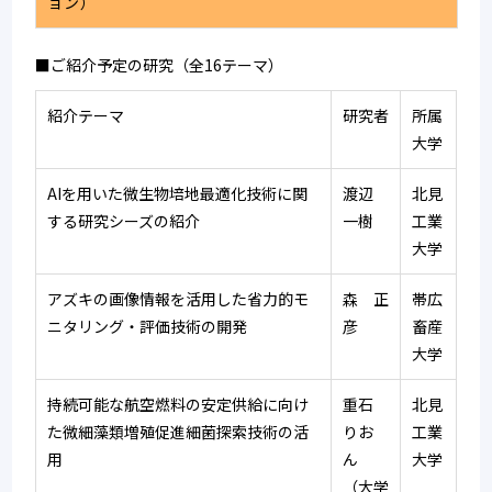
ョン）
■ご紹介予定の研究（全16テーマ）
紹介テーマ
研究者
所属
大学
AIを用いた微生物培地最適化技術に関
渡辺　
北見
する研究シーズの紹介
一樹
工業
大学
アズキの画像情報を活用した省力的モ
森　正
帯広
ニタリング・評価技術の開発
彦
畜産
大学
持続可能な航空燃料の安定供給に向け
重石　
北見
た微細藻類増殖促進細菌探索技術の活
りお
工業
用
ん　　
大学
（大学