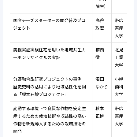
院生）
国産チーズスターターの開発普及プロ
高谷　
帯広
ジェクト
政宏
畜産
大学
美幌実証実験住宅を用いた地域共生カ
植西　
北見
ーボンリサイクルの実証
徹
工業
大学
分野融合型研究プロジェクトの事例　
沼田　
小樽
歴史史料の活用により地域活性化を図
ゆかり
商科
る「榎本石鹸プロジェクト」
大学
変動する環境下で良質な作物を安定生
秋本　
帯広
産するための栽培技術や収益性の高い
正博
畜産
作物を新規導入するための栽培技術の
大学
開発