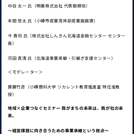
中谷 太一 氏（明善株式会社 代表取締役）
本間 悠太 氏（小樽市産業湾岸部産業振興課）
今 貴司 氏（株式会社しんきん北海道金融センター センター
長）
河田 真清 氏（北海道事業承継・引継ぎ支援センター）
＜モデレーター＞
齋藤竹彦（小樽商科大学 リカレント教育推進室 特任准教
授）
地域×企業つなぐセミナー 
我がまちの未来は、我が社の未
来。
～経営課題に向き合うための事業承継という視点～