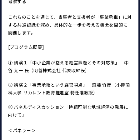
考察する
これらのことを通じて、当事者と支援者が「事業承継」に対
する共通認識を深め、具体的な一歩を考える機会を目的に
開催します。
[プログラム概要]
① 講演１「中小企業が抱える経営課題とその対応策」　中
谷 太一 氏（明善株式会社 代表取締役）
② 講演２「事業承継という経営視点」　齋藤 竹彦（小樽商
科大学 リカレント教育推進室 特任准教授）
③ パネルディスカッション「持続可能な地域経済の発展に
向けて」
＜パネラー＞