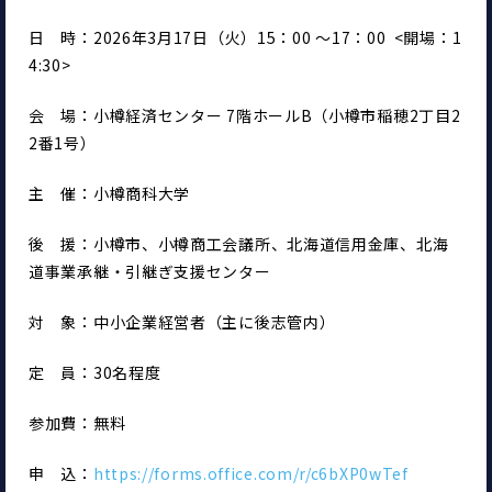
日　時：2026年3月17日（火）15：00 ～17：00  <開場：1
4:30>
会　場：小樽経済センター 7階ホールB（小樽市稲穂2丁目2
2番1号）
主　催：小樽商科大学
後　援：小樽市、小樽商工会議所、北海道信用金庫、北海
道事業承継・引継ぎ支援センター
対　象：中小企業経営者（主に後志管内）
定　員：30名程度
参加費：無料
申　込：
https://forms.office.com/r/c6bXP0wTef