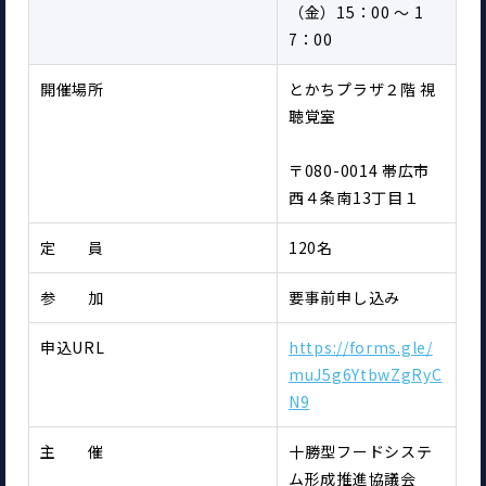
（金）15：00 ～ 1
7：00
開催場所
とかちプラザ２階 視
聴覚室
〒080-0014 帯広市
西４条南13丁目１
定　　員
120名
参　　加
要事前申し込み
申込URL
https://forms.gle/
muJ5g6YtbwZgRyC
N9
主　　催
十勝型フードシステ
ム形成推進協議会