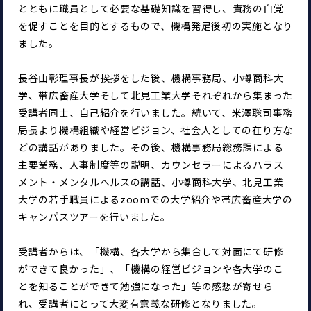
とともに職員として必要な基礎知識を習得し、責務の自覚
を促すことを目的とするもので、機構発足後初の実施となり
ました。
長谷山彰理事長が挨拶をした後、機構事務局、小樽商科大
学、帯広畜産大学そして北見工業大学それぞれから集まった
受講者同士、自己紹介を行いました。続いて、米澤聡司事務
局長より機構組織や経営ビジョン、社会人としての在り方な
どの講話がありました。その後、機構事務局総務課による
主要業務、人事制度等の説明、カウンセラーによるハラス
メント・メンタルヘルスの講話、小樽商科大学、北見工業
大学の若手職員によるzoomでの大学紹介や帯広畜産大学の
キャンパスツアーを行いました。
受講者からは、「機構、各大学から集合して対面にて研修
ができて良かった」、「機構の経営ビジョンや各大学のこ
とを知ることができて勉強になった」等の感想が寄せら
れ、受講者にとって大変有意義な研修となりました。