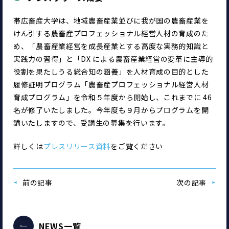
帯広畜産大学は、地域農畜産業並びに我が国の農畜産業を
けん引する農畜産プロフェッショナル経営人材の育成のた
め、「農畜産業経営を成長産業とする高度な実務的知識と
実践力の習得」と「DX による農畜産業経営の変革に主導的
役割を果たしうる総合知の涵養」を人材育成の目的とした
履修証明プログラム「農畜産プロフェッショナル経営人材
育成プログラム」を令和５年度から開始し、これまでに 46 
名が修了いたしました。今年度も９月からプログラムを開
講いたしますので、受講生の募集を行います。
詳しくは
プレスリリース資料
をご覧ください
前の記事
次の記事
NEWS一覧