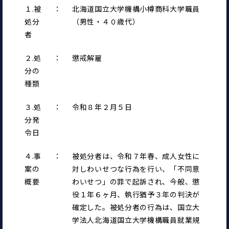
１.被
：
北海道国立大学機構小樽商科大学職員
処分
（男性・４０歳代）
者
２.処
：
懲戒解雇
分の
種類
３.処
：
令和８年２月５日
分発
令日
４.事
：
被処分者は、令和７年春、成人女性に
案の
対しわいせつな行為を行い、「不同意
概要
わいせつ」の罪で起訴され、今般、懲
役１年６ヶ月、執行猶予３年の判決が
確定した。被処分者の行為は、国立大
学法人北海道国立大学機構職員就業規