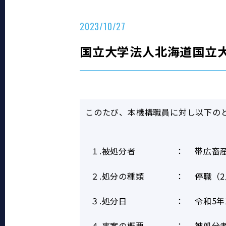
2023/10/27
国立大学法人北海道国立
このたび、本機構職員に対し以下の
１.被処分者
：
帯広畜
２.処分の種類
：
停職（
３.処分日
：
令和5年
４.事案の概要
：
被処分