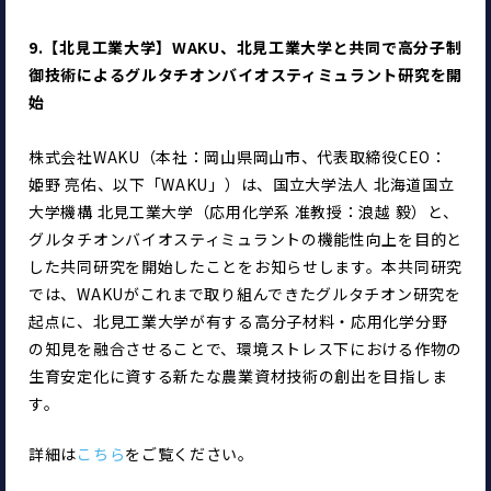
9.【北見工業大学】WAKU、北見工業大学と共同で高分子制
御技術によるグルタチオンバイオスティミュラント研究を開
始
株式会社WAKU（本社：岡山県岡山市、代表取締役CEO：
姫野 亮佑、以下「WAKU」）は、国立大学法人 北海道国立
大学機構 北見工業大学（応用化学系 准教授：浪越 毅）と、
グルタチオンバイオスティミュラントの機能性向上を目的と
した共同研究を開始したことをお知らせします。本共同研究
では、WAKUがこれまで取り組んできたグルタチオン研究を
起点に、北見工業大学が有する高分子材料・応用化学分野
の知見を融合させることで、環境ストレス下における作物の
生育安定化に資する新たな農業資材技術の創出を目指しま
す。
詳細は
こちら
をご覧ください。