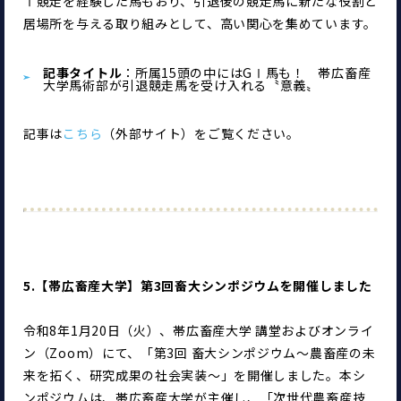
Ⅰ競走を経験した馬もおり、引退後の競走馬に新たな役割と
居場所を与える取り組みとして、高い関心を集めています。
記事タイトル
：
所属15頭の中にはGⅠ馬も！　帯広畜産
大学馬術部が引退競走馬を受け入れる〝意義〟
記事は
こちら
（外部サイト）をご覧ください。
5.【帯広畜産大学】第3回畜大シンポジウムを開催しました
令和8年1月20日（火）、帯広畜産大学 講堂およびオンライ
ン（Zoom）にて、「第3回 畜大シンポジウム～農畜産の未
来を拓く、研究成果の社会実装～」を開催しました。本シ
ンポジウムは、帯広畜産大学が主催し、「次世代農畜産技