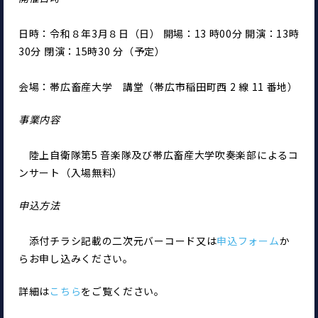
日時：令和８年3月８日（日） 開場：13 時00分 開演：13時
30分 閉演：15時30 分（予定）
会場：帯広畜産大学　講堂（帯広市稲田町西 2 線 11 番地）
事業内容
　陸上自衛隊第5 音楽隊及び帯広畜産大学吹奏楽部によるコ
ンサート（入場無料）
申込方法
　添付チラシ記載の二次元バーコード又は
申込フォーム
か
らお申し込みください。
詳細は
こちら
をご覧ください。