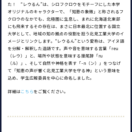
た！　“レウるん”は、シロフクロウをモチーフにした本学
オリジナルのキャラクターで、「知恵の象徴」と称されるフ
クロウのなかでも、北極圏に生息し、まれに北海道北東部
にも飛来するその存在は、まさに日本最北に位置する国立
大学として、地域の知の拠点の役割を担う北見工業大学のイ
メージとリンクします。“レウるん”という愛称は、アイヌ語
を分解・解釈した造語です。声や音を意味する言葉「reu
（レウ）」と、場所や状態を意味する接尾辞「ru
（ル）」、そして自然や神格を表す「-n（ン）」をつなげ
て「知恵の声が響く北見工業大学を守る神」という意味を
込め、学生広報委員を中心に命名しました。
詳細は
こちら
をご覧ください。