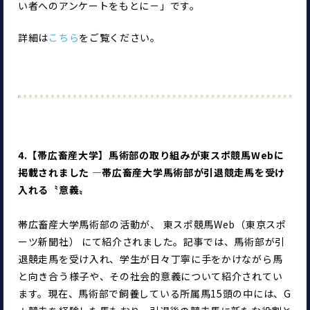
い者へのアンケートをもとに－」です。
詳細は
こちら
をご覧ください。
4.【帯広畜産大学】馬術部の取り組みが東スポ競馬Webに
掲載されました ―帯広畜産大学馬術部が引退競走馬を受け
入れる〝意義〟
帯広畜産大学馬術部の活動が、 東スポ競馬Web（東京スポ
ーツ新聞社） にて紹介されました。記事では、馬術部が引
退競走馬を受け入れ、学生が日々丁寧に手をかけながら馬
と向き合う様子や、その社会的意義について紹介されてい
ます。現在、馬術部で飼養している所属馬15頭の中には、G