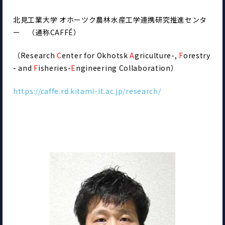
北見工業大学 オホーツク農林水産工学連携研究推進センタ
ー　（通称CAFFÉ）
（Research 
C
enter for Okhotsk 
A
griculture-, 
F
orestry
- and 
F
isheries-
E
ngineering Collaboration）
https://caffe.rd.kitami-it.ac.jp/research/