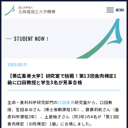
MENU
STUDENT NOW！
2025/02/11
【帯広畜産大学】研究室で挑戦！第13回食肉検定1
級に口田教授と学生3名が見事合格
生命・食料科学研究部門の
口田圭吾
研究室から、口田教
授、宮田あゆさん（博士後期課程1年）、齋藤莉帆さん（畜
産科学課程3年） 、土屋柚子さん（同3年)の4名が「第13回
食肉検定（お肉検定）1級」に合格しました。