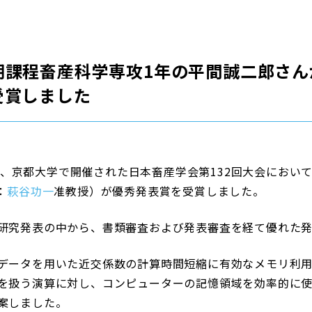
課程畜産科学専攻1年の平間誠二郎さん
受賞しました
金）に、京都大学で開催された日本畜産学会第132回大会におい
：
萩谷功一
准教授）が優秀発表賞を受賞しました。
研究発表の中から、書類審査および発表審査を経て優れた発
データを用いた近交係数の計算時間短縮に有効なメモリ利用
を扱う演算に対し、コンピューターの記憶領域を効率的に
案しました。