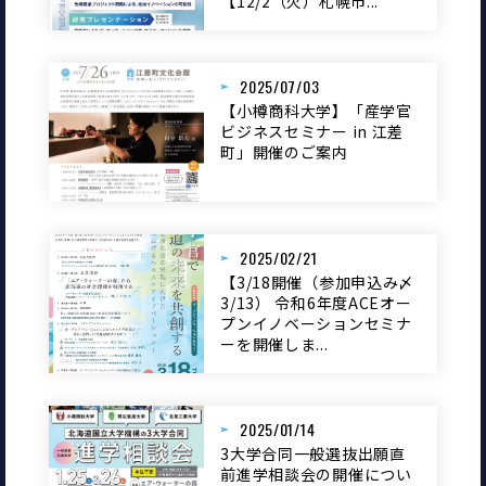
【12/2（火）札幌市...
2025/07/03
【小樽商科大学】「産学官
ビジネスセミナー in 江差
町」開催のご案内
2025/02/21
【3/18開催（参加申込み〆
3/13） 令和6年度ACEオー
プンイノベーションセミナ
ーを開催しま...
2025/01/14
3大学合同一般選抜出願直
前進学相談会の開催につい